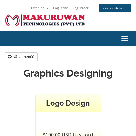
Estonian
Logi sisse
Registreeri
Vaata ostukorvi
Lülit
navig
Näita menüü
Graphics Designing
Logo Design
$100.00 USD Üks kord