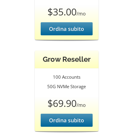
$35.00
/mo
Ordina subito
Grow Reseller
100 Accounts
50G NVMe Storage
$69.90
/mo
Ordina subito