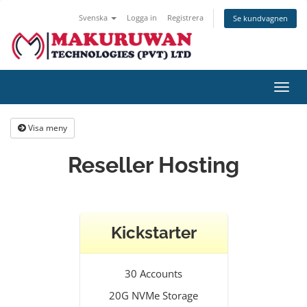
Svenska
Logga in
Registrera
Se kundvagnen
Växla
navig
Visa meny
Reseller Hosting
Kickstarter
30 Accounts
20G NVMe Storage