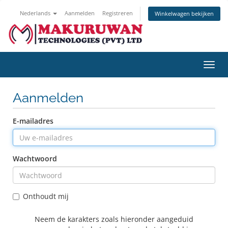
Nederlands
Aanmelden
Registreren
Winkelwagen bekijken
Navig
in-/u
Aanmelden
E-mailadres
Wachtwoord
Onthoudt mij
Neem de karakters zoals hieronder aangeduid