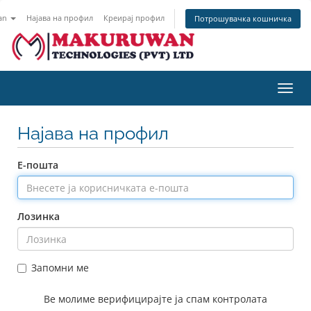
an
Најава на профил
Креирај профил
Потрошувачка кошничка
Вклу
ја
нави
Најава на профил
Е-пошта
Лозинка
Запомни ме
Ве молиме верифицирајте ја спам контролата